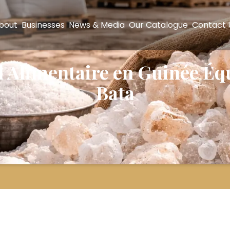
bout
Businesses
News & Media
Our Catalogue
Contact 
l Alimentaire en Guinée Équ
Bata
entaire en Guinée