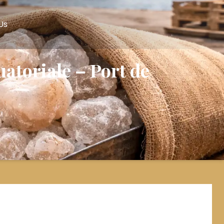
Us
atoriale – Port de
Latest Blogs