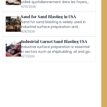
utilisé quotidiennement dans les foyers,
les restaurants et les industries
4/10/2026
alimentaires.
Sand for Sand Blasting in USA
Sand for sand blasting is widely used in
industrial surface preparation and
cleaning applications.
4/8/2026
Industrial Garnet Sand Blasting USA
Industrial surface preparation is essential
in sectors such as shipbuilding, oil and gas,
steel fabrication, and infrastructure
4/7/2026
maintenance.