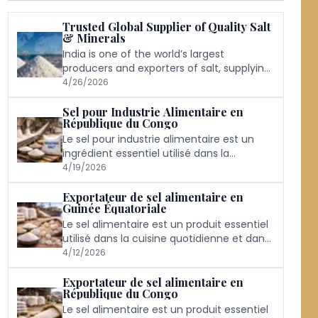
Trusted Global Supplier of Quality Salt
& Minerals
India is one of the world’s largest
producers and exporters of salt, supplying
millions of tonnes globally every year.
4/26/2026
Sel pour Industrie Alimentaire en
République du Congo
Le sel pour industrie alimentaire est un
ingrédient essentiel utilisé dans la
transformation, la conservation et la
4/19/2026
production alimentaire.
Exportateur de sel alimentaire en
Guinée Équatoriale
Le sel alimentaire est un produit essentiel
utilisé dans la cuisine quotidienne et dans
l'industrie alimentaire.
4/12/2026
Exportateur de sel alimentaire en
République du Congo
Le sel alimentaire est un produit essentiel