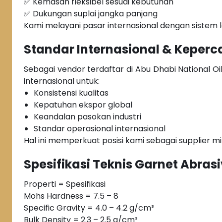
✅ Kemasan fleksibel sesuai kebutuhan
✅ Dukungan suplai jangka panjang
Kami melayani pasar internasional dengan sistem l
Standar Internasional & Keperc
Sebagai vendor terdaftar di Abu Dhabi Nationa
internasional untuk:
Konsistensi kualitas
Kepatuhan ekspor global
Keandalan pasokan industri
Standar operasional internasional
Hal ini memperkuat posisi kami sebagai supplier min
Spesifikasi Teknis Garnet Abras
Properti = Spesifikasi
Mohs Hardness = 7.5 – 8
Specific Gravity = 4.0 – 4.2 g/cm³
Bulk Density = 2.3 – 2.5 g/cm³